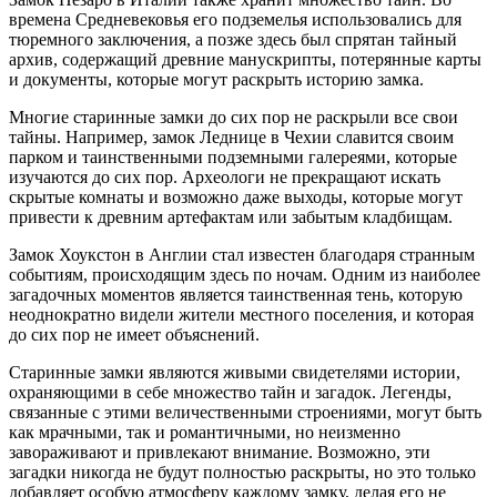
времена Средневековья его подземелья использовались для
тюремного заключения, а позже здесь был спрятан тайный
архив, содержащий древние манускрипты, потерянные карты
и документы, которые могут раскрыть историю замка.
Многие старинные замки до сих пор не раскрыли все свои
тайны. Например, замок Леднице в Чехии славится своим
парком и таинственными подземными галереями, которые
изучаются до сих пор. Археологи не прекращают искать
скрытые комнаты и возможно даже выходы, которые могут
привести к древним артефактам или забытым кладбищам.
Замок Хоукстон в Англии стал известен благодаря странным
событиям, происходящим здесь по ночам. Одним из наиболее
загадочных моментов является таинственная тень, которую
неоднократно видели жители местного поселения, и которая
до сих пор не имеет объяснений.
Старинные замки являются живыми свидетелями истории,
охраняющими в себе множество тайн и загадок. Легенды,
связанные с этими величественными строениями, могут быть
как мрачными, так и романтичными, но неизменно
завораживают и привлекают внимание. Возможно, эти
загадки никогда не будут полностью раскрыты, но это только
добавляет особую атмосферу каждому замку, делая его не