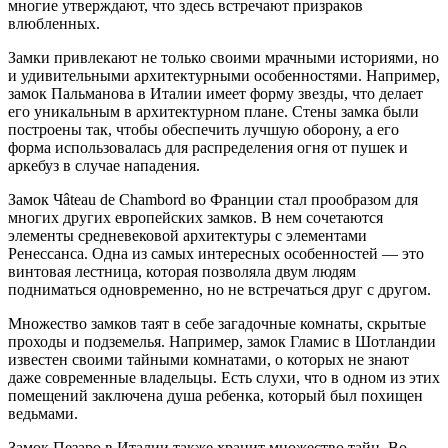
многие утверждают, что здесь встречают призраков
влюбленных.
Замки привлекают не только своими мрачными историями, но
и удивительными архитектурными особенностями. Например,
замок Пальманова в Италии имеет форму звезды, что делает
его уникальным в архитектурном плане. Стены замка были
построены так, чтобы обеспечить лучшую оборону, а его
форма использовалась для распределения огня от пушек и
аркебуз в случае нападения.
Замок Чâteau de Chambord во Франции стал прообразом для
многих других европейских замков. В нем сочетаются
элементы средневековой архитектуры с элементами
Ренессанса. Одна из самых интересных особенностей — это
винтовая лестница, которая позволяла двум людям
подниматься одновременно, но не встречаться друг с другом.
Множество замков таят в себе загадочные комнаты, скрытые
проходы и подземелья. Например, замок Гламис в Шотландии
известен своими тайными комнатами, о которых не знают
даже современные владельцы. Есть слухи, что в одном из этих
помещений заключена душа ребенка, который был похищен
ведьмами.
Замок Пезаро в Италии также хранит множество тайн. Во