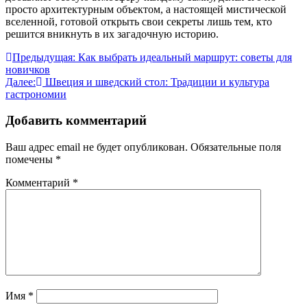
просто архитектурным объектом, а настоящей мистической
вселенной, готовой открыть свои секреты лишь тем, кто
решится вникнуть в их загадочную историю.
Навигация
Предыдущая:
Как выбрать идеальный маршрут: советы для
новичков
по
Далее:
Швеция и шведский стол: Традиции и культура
записям
гастрономии
Добавить комментарий
Ваш адрес email не будет опубликован.
Обязательные поля
помечены
*
Комментарий
*
Имя
*