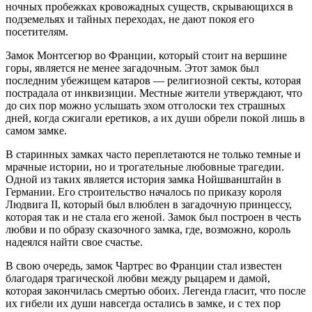
ночных пробежках кровожадных существ, скрывающихся в
подземельях и тайных переходах, не дают покоя его
посетителям.
Замок Монтсегюр во Франции, который стоит на вершине
горы, является не менее загадочным. Этот замок был
последним убежищем катаров — религиозной секты, которая
пострадала от инквизиции. Местные жители утверждают, что
до сих пор можно услышать эхом отголоски тех страшных
дней, когда сжигали еретиков, а их души обрели покой лишь в
самом замке.
В старинных замках часто переплетаются не только темные и
мрачные истории, но и трогательные любовные трагедии.
Одной из таких является история замка Нойшванштайн в
Германии. Его строительство началось по приказу короля
Людвига II, который был влюблен в загадочную принцессу,
которая так и не стала его женой. Замок был построен в честь
любви и по образу сказочного замка, где, возможно, король
надеялся найти свое счастье.
В свою очередь, замок Чартрес во Франции стал известен
благодаря трагической любви между рыцарем и дамой,
которая закончилась смертью обоих. Легенда гласит, что после
их гибели их души навсегда остались в замке, и с тех пор