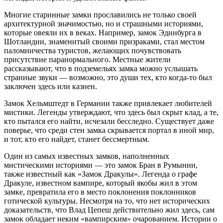
Многие старинные замки прославились не только своей
архитектурной значимостью, но и страшными историями,
которые овеяли их в веках. Например, замок Эдинбурга в
Шотландии, знаменитый своими призраками, стал местом
паломничества туристов, желающих почувствовать
присутствие паранормального. Местные жители
рассказывают, что в подземельях замка можно услышать
странные звуки — возможно, это души тех, кто когда-то был
заключен здесь или казнен.
Замок Хельмштедт в Германии также привлекает любителей
мистики. Легенды утверждают, что здесь был скрыт клад, а те,
кто пытался его найти, исчезали бесследно. Существует даже
поверье, что среди стен замка скрывается портал в иной мир,
и тот, кто его найдет, станет бессмертным.
Один из самых известных замков, наполненных
мистическими историями — это замок Бран в Румынии,
также известный как «Замок Дракулы». Легенда о графе
Дракуле, известном вампире, который якобы жил в этом
замке, превратила его в место поклонения поклонников
готической культуры. Несмотря на то, что нет исторических
доказательств, что Влад Цепеш действительно жил здесь, сам
замок обладает неким «вампирским» очарованием. Истории о