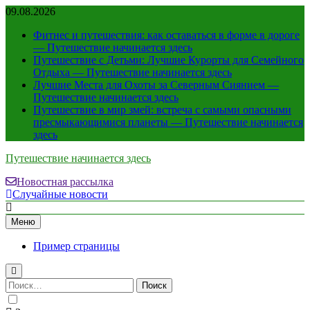
Перейти
09.08.2026
к
Фитнес и путешествия: как оставаться в форме в дороге
содержимому
— Путешествие начинается здесь
Путешествие с Детьми: Лучшие Курорты для Семейного
Отдыха — Путешествие начинается здесь
Лучшие Места для Охоты за Северным Сиянием —
Путешествие начинается здесь
Путешествие в мир змей: встреча с самыми опасными
пресмыкающимися планеты — Путешествие начинается
здесь
Путешествие начинается здесь
Новостная рассылка
Случайные новости
Меню
Пример страницы
Найти: