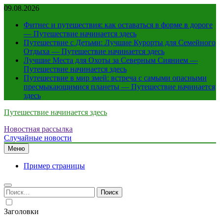
Перейти
09.08.2026
к
Фитнес и путешествия: как оставаться в форме в дороге
содержимому
— Путешествие начинается здесь
Путешествие с Детьми: Лучшие Курорты для Семейного
Отдыха — Путешествие начинается здесь
Лучшие Места для Охоты за Северным Сиянием —
Путешествие начинается здесь
Путешествие в мир змей: встреча с самыми опасными
пресмыкающимися планеты — Путешествие начинается
здесь
Путешествие начинается здесь
Новостная рассылка
Случайные новости
Меню
Пример страницы
Найти:
Заголовки